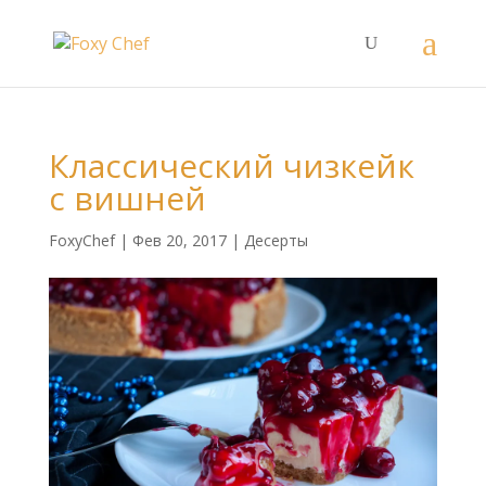
Классический чизкейк
с вишней
FoxyChef
|
Фев 20, 2017
|
Десерты