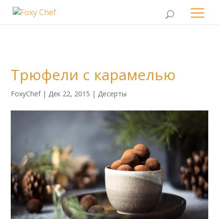
Трюфели с карамелью
FoxyChef
|
Дек 22, 2015
|
Десерты