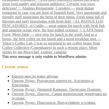
This error message is only visible to WordPress admins
Свежие записи
Бирхер мюсли кокос-яблоко
Греция, Родос. Рыцарские крепости. Асклипио и
Критиния.
Греция, Родос. Древний Камирос. Греческие Помпеи.
Греция, Родос. Линдос. Самая живописная деревушка на
острове.
Греция, Родос. Прасониси. Виндсерфинг и пляжи.