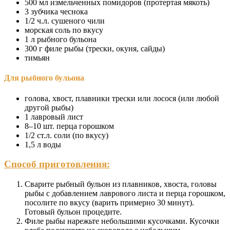
500 мл измельченных помидоров (протертая мякоть)
3 зубчика чеснока
1/2 ч.л. сушеного чили
морская соль по вкусу
1 л рыбного бульона
300 г филе рыбы (трески, окуня, сайды)
тимьян
Для рыбного бульона
голова, хвост, плавники трески или лосося (или любой
другой рыбы)
1 лавровый лист
8–10 шт. перца горошком
1/2 ст.л. соли (по вкусу)
1,5 л воды
Способ приготовления:
Сварите рыбный бульон из плавников, хвоста, головы
рыбы с добавлением лаврового листа и перца горошком,
посолите по вкусу (варить примерно 30 минут).
Готовый бульон процедите.
Филе рыбы нарежьте небольшими кусочками. Кусочки