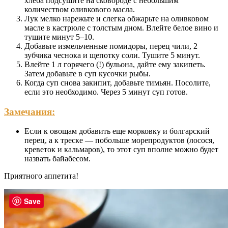
хлеба подсушите на сковороде с небольшим
количеством оливкового масла.
Лук мелко нарежьте и слегка обжарьте на оливковом
масле в кастрюле с толстым дном. Влейте белое вино и
тушите минут 5–10.
Добавьте измельченные помидоры, перец чили, 2
зубчика чеснока и щепотку соли. Тушите 5 минут.
Влейте 1 л горячего (!) бульона, дайте ему закипеть.
Затем добавьте в суп кусочки рыбы.
Когда суп снова закипит, добавьте тимьян. Посолите,
если это необходимо. Через 5 минут суп готов.
Замечания:
Если к овощам добавить еще морковку и болгарский
перец, а к треске — побольше морепродуктов (лосося,
креветок и кальмаров), то этот суп вполне можно будет
назвать байабесом.
Приятного аппетита!
Save