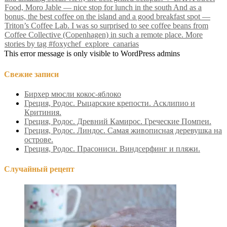
This error message is only visible to WordPress admins
Свежие записи
Бирхер мюсли кокос-яблоко
Греция, Родос. Рыцарские крепости. Асклипио и
Критиния.
Греция, Родос. Древний Камирос. Греческие Помпеи.
Греция, Родос. Линдос. Самая живописная деревушка на
острове.
Греция, Родос. Прасониси. Виндсерфинг и пляжи.
Случайный рецепт