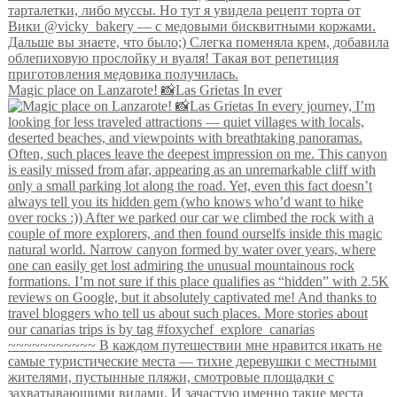
Magic place on Lanzarote! 📸Las Grietas In ever