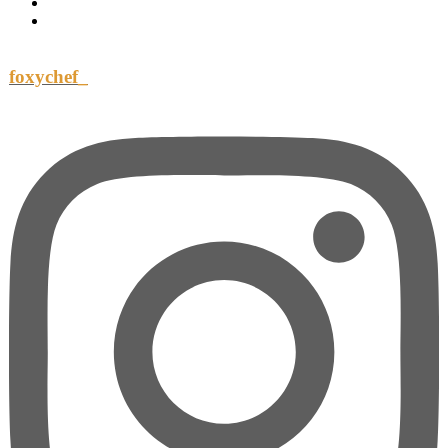
foxychef_