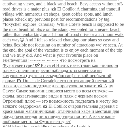
Wild island in the middle of nowhere. As I said b