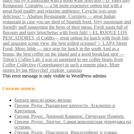
This error message is only visible to WordPress admins
Свежие записи
Бирхер мюсли кокос-яблоко
Греция, Родос. Рыцарские крепости. Асклипио и
Критиния.
Греция, Родос. Древний Камирос. Греческие Помпеи.
Греция, Родос. Линдос. Самая живописная деревушка на
острове.
Греция, Родос. Прасониси. Виндсерфинг и пляжи.