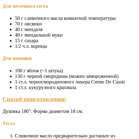
Для песочного теста
50 г сливочного масла комнатной температуры
70 г овсянки
40 г миндаля
40 г миндальной муки
15 г сахара
1/2 ч.л. корицы
Для начинки
100 г яблок (~1 штука)
130 г черной смородины (можно замороженной)
1 ст.л. черносмородинового ликера Creme De Cassis
1 ст.л. кукурузного крахмала
Способ приготовления:
Духовка 180°. Форма диаметом 18 см.
Тесто
Сливочное масло предварительно достаньте из