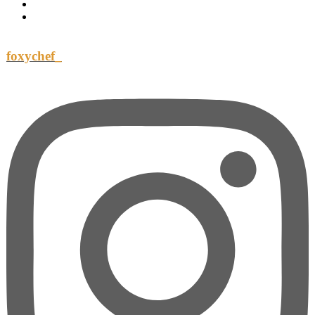
foxychef_