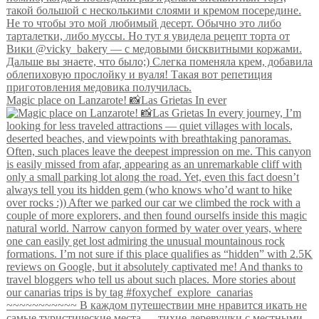
Magic place on Lanzarote! 📸Las Grietas In ever