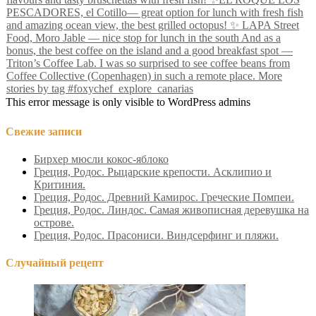
This error message is only visible to WordPress admins
Свежие записи
Бирхер мюсли кокос-яблоко
Греция, Родос. Рыцарские крепости. Асклипио и
Критиния.
Греция, Родос. Древний Камирос. Греческие Помпеи.
Греция, Родос. Линдос. Самая живописная деревушка на
острове.
Греция, Родос. Прасониси. Виндсерфинг и пляжи.
Случайный рецепт